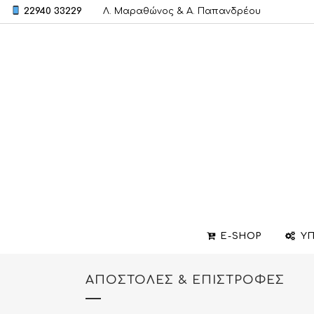
22940 33229
Λ. Μαραθώνος & A. Παπανδρέου
E-SHOP
ΥΠ
ΑΠΟΣΤΟΛΈΣ & ΕΠΙΣΤΡΟΦΈΣ
ΒΕΡΕΣ
ΣΧΕΔΙΑΣΜΟΣ ΚΟΣΜΗΜΑΤΩΝ
ΒΑΠΤΙΣΤΙΚΟΙ ΣΤΑΥΡΟΙ
ΜΕΝΤΑΓΙΟΝ
ΕΠΙΣΚΕΥΕΣ