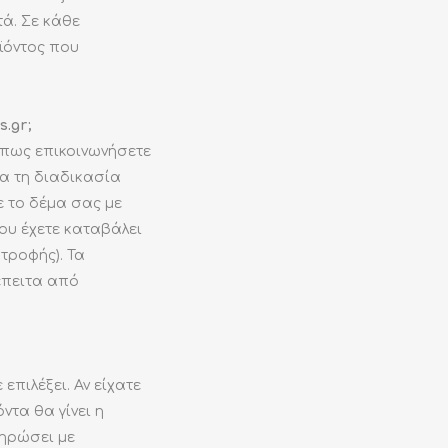
ά. Σε κάθε
ϊόντος που
.gr;
όπως επικοινωνήσετε
α τη διαδικασία
 το δέμα σας με
ου έχετε καταβάλει
τροφής). Τα
έπειτα από
πιλέξει. Αν είχατε
τα θα γίνει η
ληρώσει με