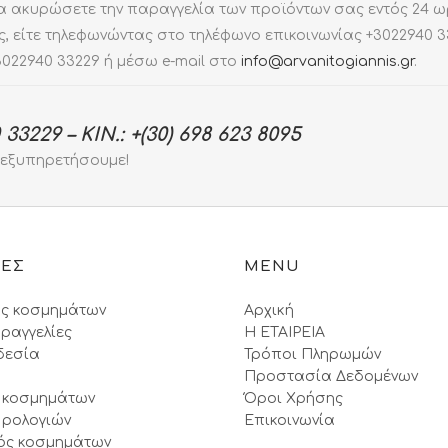
να ακυρώσετε την παραγγελία των προϊόντων σας εντός 24 
 είτε τηλεφωνώντας στο τηλέφωνο επικοινωνίας +3022940 33
3022940 33229 ή μέσω e-mail στο
info@arvanitogiannis.gr
.
3229 – ΚΙΝ.: +(30) 698 623 8095
 εξυπηρετήσουμε!
ΙΕΣ
MENU
ς κοσμημάτων
Αρχική
ραγγελίες
Η ΕΤΑΙΡΕΙΑ
δεσία
Τρόποι Πληρωμών
Προστασία Δεδομένων
 κοσμημάτων
Όροι Xρήσης
 ρολογιών
Επικοινωνία
ός κοσμημάτων