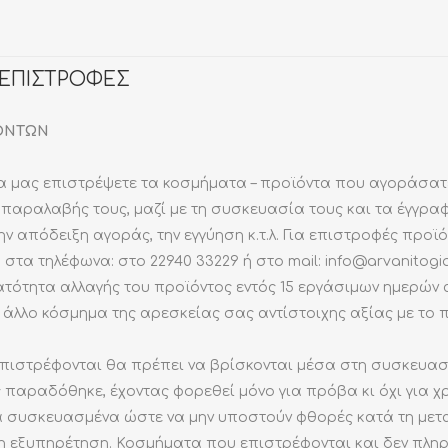
ΡΟΛΩΓΙΩΝ
ΠΑΙΔΙΚΑ ΡΟΛΟΓΙΑ
ΦΥΛΑΚΤΑ
ΕΠΑΡΓΥΡΩΣΕΙΣ
ANTI
Α
Σ ΚΟΣΜΗΜΑΤΩΝ
ΡΟΛΟΓΙΑ ΤΣΕΠΗΣ
ΒΡΑΧΙΟΛΙΑ
ΕΠΙΧΡΥΣΩΣΕΙΣ
ANTI
 ΕΠΙΣΤΡΟΦΕΣ
ΕΠΙΤΡΑΠΕΖΙΑ
ΣΚΟΥΛΑΡΙΚΙΑ
ΕΠΙΡΟΔΙΩΣΕΙΣ
ANTI
ΟΝΤΩΝ
 ΒΡΑΧΙΟΛΙΑ
ANTI
να μας επιστρέψετε τα κοσμήματα – προϊόντα που αγοράσατε
ANTI
 παραλαβής τους, μαζί με τη συσκευασία τους και τα έγγρα
ν απόδειξη αγοράς, την εγγύηση κ.τ.λ. Για επιστροφές προϊ
στα τηλέφωνα: στο 22940 33229 ή στο mail: info@arvanitogian
νατότητα αλλαγής του προϊόντος εντός 15 εργάσιμων ημερώ
 άλλο κόσμημα της αρεσκείας σας αντίστοιχης αξίας με το 
πιστρέφονται θα πρέπει να βρίσκονται μέσα στη συσκευασ
παραδόθηκε, έχοντας φορεθεί μόνο για πρόβα κι όχι για χ
λά συσκευασμένα ώστε να μην υποστούν φθορές κατά τη μετ
ρη εξυπηρέτηση. Κοσμήματα που επιστρέφονται και δεν πλη