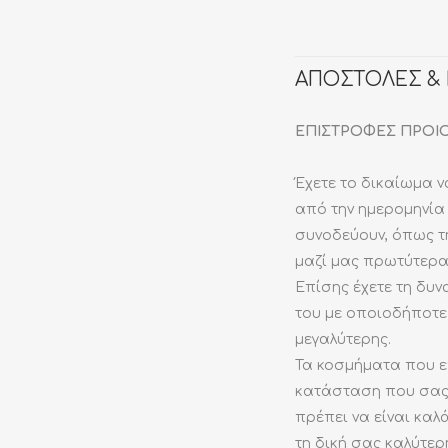
ΒΕΡΕΣ ΣΕΙΡΕ
ΕΙΔΙΚΈΣ ΠΑΡΑΓΓΕΛΊΕΣ
ΤΑΥΤΟΤΗΤΕΣ
ΚΟΛΙΕ
ΕΠΙΣΚΕΥΕΣ 
ΜΟΝΟΠΕΤΡΑ
ΑΔΑΜΑΝΤΟΔΕΣΙΑ
ΚΩΝΣΤΑΝΤΙΝΑΤΑ
ΣΚΟΥΛΑΡΙΚΙ
ΚΑΘΑΡΙΣΜΟ
ΑΠΟΣΤΟΛΕΣ &
ΣΕΤ ΑΡΡΑΒΩΝΩΝ
ΧΑΡΑΚΤΙΚΗ
ΠΑΡΑΜΑΝΕΣ
ΒΡΑΧΙΟΛΙΑ
ΕΠΙΣΤΡΟΦΕΣ ΠΡΟΙ
ΕΝΕΡΓΕΙΑΚΑ
Έχετε το δικαίωμα 
ΧΕΙΡΟΠΕΔΑ
από την ημερομηνία
ΡΟΖΕΤΑ
συνοδεύουν, όπως τη
ΔΑΧΤΥΛΙΔΙΑ
μαζί μας πρωτύτερα 
Επίσης έχετε τη δυ
ΣΤΑΥΡΟΙ
του με οποιοδήποτε
ΚΑΡΦΙΤΣΕΣ
μεγαλύτερης.
Τα κοσμήματα που ε
κατάσταση που σας 
πρέπει να είναι κα
τη δική σας καλύτε