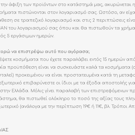
ε την άφιξη των προϊόντων στο κατάστημά μας, ακυρώνεται 
ρήματα πιστώνονται στον λογαριασμό σας. Ωστόσο, αν είχα
άθεση σε τραπεζικό λογαριασμό και στις 2 περιπτώσεις είν
IBAN του λογαριασμού σας όπου και θα πιστωθούν τα χρήμ
τός 5 εργάσιμων ημερών.
μπορώ να επιστρέψω αυτό που αγόρασα;
έψετε κοσμήματα που έχετε παραλάβει εντός 15 ημερών από
ία προϋπόθεση είναι να συσκευάστε καλά τα κοσμήματα (
ταλεί) προκειμένου να είναι προστατευμένα κατά τη μεταφο
εξωτερικό επιβαρύνεστε οι ίδιοι με τα έξοδα αποστολής γι
στην Ελλάδα. Μόλις γίνει παραλαβή των επιστρεφόμενων π
τάστημα, θα πιστωθεί ολόκληρο το ποσό της αξίας τους πλη
ωτερικό (ανάλογα με την περίπτωση 19€ ή 11€, βλ. Τρόποι Απ
ΙΑΣ