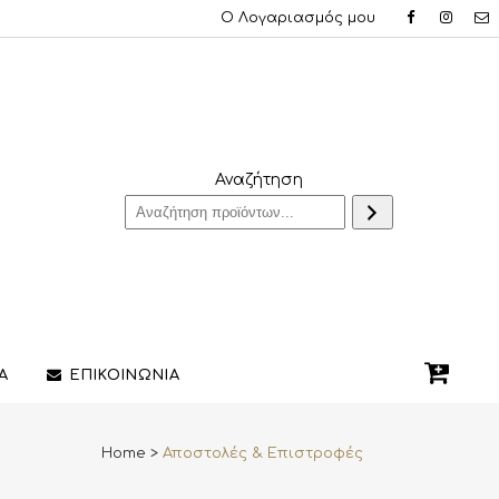
Ο Λογαριασμός μου
Αναζήτηση
Α
ΕΠΙΚΟΙΝΩΝΙΑ
Home
>
Αποστολές & Επιστροφές
QUE ΔΑΧΤΥΛΙΔΙΑ
ΣΤΥΛΟ/ΠΕΝΕΣ
3D PRINTING ΚΟΣΜΗΜΑΤΩΝ
ΔΙΑΚΟΣΜΗΤΙΚΑ ΧΩΡΟΥ