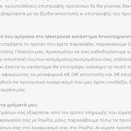
 προϋποθέσεις επιστροφής προϊόντων δε θα γίνονται δεκτ
ιβαρύνεστε με τα έξοδα αποστολής κι επιστροφής του προ
 που αγόρασα στο ηλεκτρονικό κατάστημα Arvanitogiannis
πιστρέψετε το προϊόν που έχετε παραλάβει, παρακαλούμε 
έτησης Πελατών μας, προκειμένου να σας καθοδηγήσουμε γι
ην αποστολή του/των κοσμήματος/κοσμημάτων σας, στέλνετε
ι έπειτα το κατάστημα θα επιστρέψει ολόκληρο το ποσό π
, αφαιρώντας τα μεταφορικά 6€ (3€ αποστολής και 3€ επισ
θούν σε προσωπικό λογαριασμό που μας έχετε υποδείξει 
ταιρεία μας.
τα χρήματά μου;
ημάτων σας εξαρτάται από τον τρόπο πληρωμής που είχατε ε
ραγγελία σας με PayPal, μόλις παραλάβουμε πίσω τα προϊόν
άτων σας στο λογαριασμό σας στο PayPal. Αν είχατε προπ