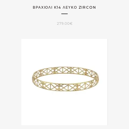
ΒΡΑΧΙΌΛΙ Κ14 ΛΕΥΚΌ ZIRCON
279.00
€