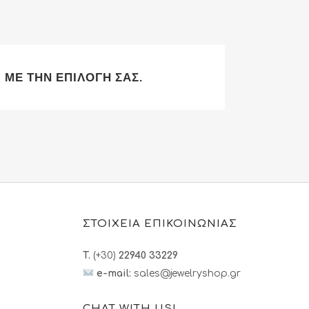
QUE ΠΑΝΤΑΤΙΦ
ΑΝΑΠΤΗΡΕΣ
ΚΑΛΟΥΠΙΑ ΣΙΛΙΚΟΝΗΣ
ΣΥΛΛΕΚΤΙΚΑ ΝΟΜΙΣΜΑ
QUE ΚΟΛΙΕ
ΜΑΝΙΚΕΤΟΚΟΥΜΠΑ
ΧΟΝΔΡΙΚΗ
ΕΚΚΛΗΣΙΑΣΤΙΚΑ ΕΙΔΗ
QUE ΣΤΑΥΡΟΙ
CLIP ΓΡΑΒΑΤΑΣ
FRANCHISE
 ΜΕ ΤΗΝ ΕΠΙΛΟΓΉ ΣΑΣ.
QUE ΣΚΟΥΛΑΡΙΚΙΑ
ΤΑΣΑΚΙΑ ΤΣΕΠΗΣ
QUE ΒΡΑΧΙΟΛΙΑ
ΣΤΟΙΧΕΙΑ ΕΠΙΚΟΙΝΩΝΙΑΣ
T.
(+30)
22940 33229
e-mail:
sales@jewelryshop.gr
CHAT WITH US!