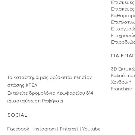
Επισκευές
Επισκευές
Καθαρισμ
Επιπλατιν
Επαργυρώ
Επιχρυσώ
Επιροδιώσ
ΓΙΑ ΕΠΑ
3D Εκτυπώ
Καλούπια 
Το κατάστημά μας βρίσκεται πλησίον
Χονδρική
στάσης
ΚΤΕΛ
Franchise
Εκτελείτε δρομολόγιο Λεωφορείου
314
(Διασταύρωση Ραφήνας)
SOCIAL
Facebook |
Instagram |
Pinterest |
Youtube