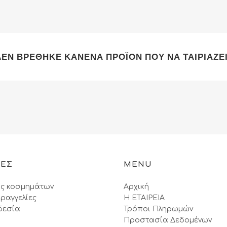
ΡΟΛΩΓΙΩΝ
ΠΑΙΔΙΚΑ ΡΟΛΟΓΙΑ
ΦΥΛΑΚΤΑ
ΕΠΑΡΓΥΡΩΣΕΙΣ
ANTI
Α
Σ ΚΟΣΜΗΜΑΤΩΝ
ΡΟΛΟΓΙΑ ΤΣΕΠΗΣ
ΒΡΑΧΙΟΛΙΑ
ΕΠΙΧΡΥΣΩΣΕΙΣ
ANTI
ΕΠΙΤΡΑΠΕΖΙΑ
ΣΚΟΥΛΑΡΙΚΙΑ
ΕΠΙΡΟΔΙΩΣΕΙΣ
ANTI
ΔΕΝ ΒΡΈΘΗΚΕ ΚΑΝΈΝΑ ΠΡΟΪΌΝ ΠΟΥ ΝΑ ΤΑΙΡΙΆΖΕΙ
 ΒΡΑΧΙΟΛΙΑ
ANTI
ANTI
ΙΕΣ
MENU
ς κοσμημάτων
Αρχική
ραγγελίες
Η ΕΤΑΙΡΕΙΑ
δεσία
Τρόποι Πληρωμών
Προστασία Δεδομένων