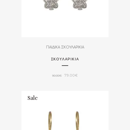
ΠΑΙΔΙΚΑ ΣΚΟΥΛΑΡΙΚΙΑ
ΣΚΟΥΛΑΡΙΚΙΑ
Original
Η
79.00
€
90.00
€
price
τρέχουσα
was:
τιμή
Sale
90.00€.
είναι:
79.00€.