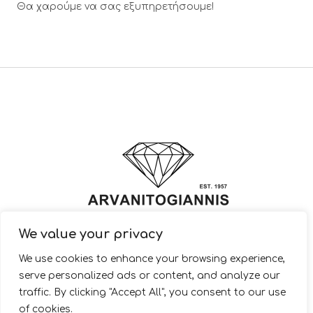
Θα χαρούμε να σας εξυπηρετήσουμε!
We value your privacy
© 2022 ARVANITOGIANNIS – Jewelry Design & Manufacturing |
We use cookies to enhance your browsing experience,
JewelryShop.gr
serve personalized ads or content, and analyze our
traffic. By clicking "Accept All", you consent to our use
of cookies.