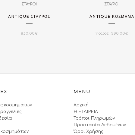
ΣΤΑΥΡΟΙ
ΣΤΑΥΡΟΙ
ANTIQUE ΣΤΑΥΡΌΣ
ANTIQUE ΚΌΣΜΗΜΑ
Original
Η
830.00
€
990.00
€
1,100.00
€
price
τρέ
was:
τιμή
1,100.00€.
είναι
990
ΙΕΣ
MENU
ς κοσμημάτων
Αρχική
ραγγελίες
Η ΕΤΑΙΡΕΙΑ
δεσία
Τρόποι Πληρωμών
Προστασία Δεδομένων
 κοσμημάτων
Όροι Xρήσης