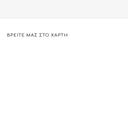
1,100.00€.
είναι:
990.00€.
ΒΡΕΙΤΕ ΜΑΣ ΣΤΟ ΧΑΡΤΗ