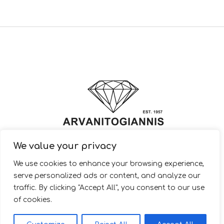
We value your privacy
© 2022 ARVANITOGIANNIS – Jewelry Design & Manufacturing |
We use cookies to enhance your browsing experience,
JewelryShop.gr
serve personalized ads or content, and analyze our
traffic. By clicking "Accept All", you consent to our use
of cookies.
EL