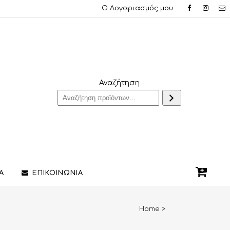
Ο Λογαριασμός μου
Αναζήτηση
Α
ΕΠΙΚΟΙΝΩΝΙΑ
Home
>
QUE ΔΑΧΤΥΛΙΔΙΑ
ΣΤΥΛΟ/ΠΕΝΕΣ
3D PRINTING ΚΟΣΜΗΜΑΤΩΝ
ΔΙΑΚΟΣΜΗΤΙΚΑ ΧΩΡΟΥ