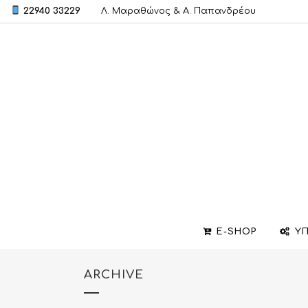
22940 33229
Λ. Μαραθώνος & A. Παπανδρέου
E-SHOP
ΥΠ
ARCHIVE
ΒΕΡΕΣ
ΣΧΕΔΙΑΣΜΟΣ ΚΟΣΜΗΜΑΤΩΝ
ΒΑΠΤΙΣΤΙΚΟΙ ΣΤΑΥΡΟΙ
ΜΕΝΤΑΓΙΟΝ
ΕΠΙΣΚΕΥΕΣ