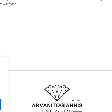
σιλικόνης
e