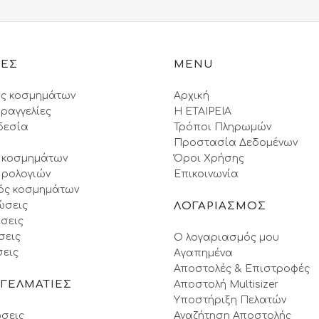
ΙΕΣ
MENU
ς κοσμημάτων
Αρχική
ραγγελίες
Η ΕΤΑΙΡΕΙΑ
δεσία
Τρόποι Πληρωμών
Προστασία Δεδομένων
 κοσμημάτων
Όροι Xρήσης
 ρολογιών
Επικοινωνία
ός κοσμημάτων
ώσεις
ΛΟΓΑΡΙΑΣΜΟΣ
σεις
σεις
Ο λογαριασμός μου
εις
Αγαπημένα
Αποστολές & Επιστροφές
ΓΓΕΛΜΑΤΙΕΣ
Αποστολή Multisizer
Υποστήριξη Πελατών
σεις
Αναζήτηση Αποστολής