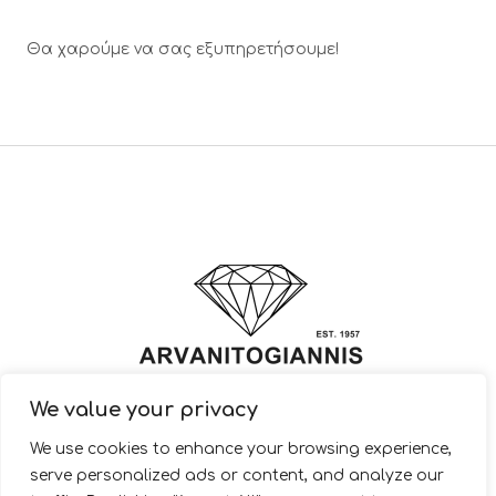
Θα χαρούμε να σας εξυπηρετήσουμε!
We value your privacy
© 2022 ARVANITOGIANNIS – Jewelry Design & Manufacturing |
We use cookies to enhance your browsing experience,
JewelryShop.gr
serve personalized ads or content, and analyze our