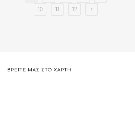
19.90€.
10
11
12
ΒΡΕΙΤΕ ΜΑΣ ΣΤΟ ΧΑΡΤΗ