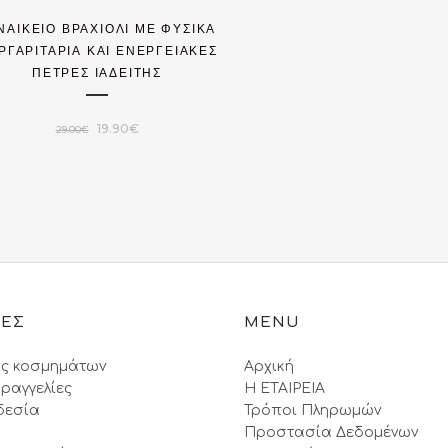
ΝΑΙΚΕΊΟ ΒΡΑΧΙΌΛΙ ΜΕ ΦΥΣΙΚΆ
ΡΓΑΡΙΤΆΡΙΑ ΚΑΙ ΕΝΕΡΓΕΙΑΚΈΣ
ΠΈΤΡΕΣ ΙΑΔΕΊΤΗΣ
Original
Η
19.90
€
29.00
€
price
τρέχουσα
was:
τιμή
29.00€.
είναι:
19.90€.
ΙΕΣ
MENU
ς κοσμημάτων
Αρχική
ραγγελίες
Η ΕΤΑΙΡΕΙΑ
δεσία
Τρόποι Πληρωμών
Προστασία Δεδομένων