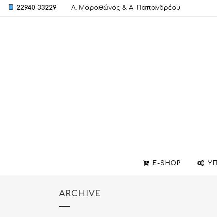
22940 33229
Λ. Μαραθώνος & A. Παπανδρέου
E-SHOP
ΥΠ
ARCHIVE
ΒΕΡΕΣ
ΣΧΕΔΙΑΣΜΟΣ ΚΟΣΜΗΜΑΤΩΝ
ΒΑΠΤΙΣΤΙΚΟΙ ΣΤΑΥΡΟΙ
ΜΕΝΤΑΓΙΟΝ
ΕΠΙΣΚΕΥΕΣ