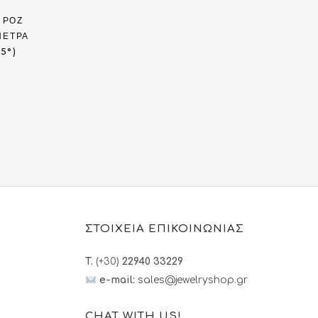
 ΡΟΖ
ΠΈΤΡΑ
5°)
υσα
€.
ΣΤΟΙΧΕΙΑ ΕΠΙΚΟΙΝΩΝΙΑΣ
T.
(+30)
22940 33229
e-mail:
sales@jewelryshop.gr
CHAT WITH US!