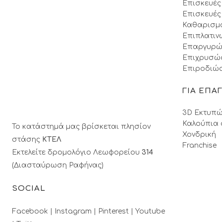
Επισκευές
Επισκευές
Καθαρισμ
Επιπλατιν
Επαργυρώ
Επιχρυσώ
Επιροδιώσ
ΓΙΑ ΕΠΑ
3D Εκτυπώ
Καλούπια 
Το κατάστημά μας βρίσκεται πλησίον
Χονδρική
στάσης
ΚΤΕΛ
Franchise
Εκτελείτε δρομολόγιο Λεωφορείου
314
(Διασταύρωση Ραφήνας)
SOCIAL
Facebook |
Instagram |
Pinterest |
Youtube