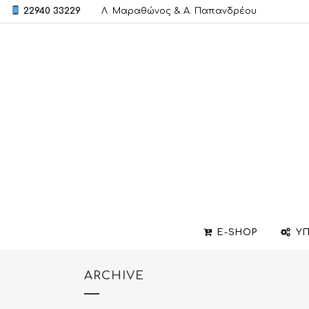
22940 33229
Λ. Μαραθώνος & A. Παπανδρέου
E-SHOP
ΥΠ
ARCHIVE
ΒΕΡΕΣ
ΣΧΕΔΙΑΣΜΟΣ ΚΟΣΜΗΜΑΤΩΝ
ΒΑΠΤΙΣΤΙΚΟΙ ΣΤΑΥΡΟΙ
ΜΕΝΤΑΓΙΟΝ
ΕΠΙΣΚΕΥΕΣ