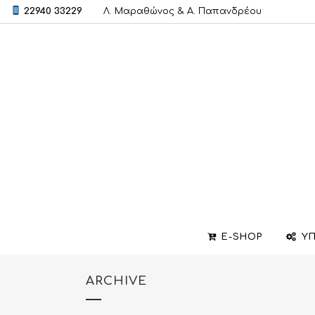
22940 33229
Λ. Μαραθώνος & A. Παπανδρέου
E-SHOP
ΥΠ
ARCHIVE
ΒΕΡΕΣ
ΣΧΕΔΙΑΣΜΟΣ ΚΟΣΜΗΜΑΤΩΝ
ΒΑΠΤΙΣΤΙΚΟΙ ΣΤΑΥΡΟΙ
ΜΕΝΤΑΓΙΟΝ
ΕΠΙΣΚΕΥΕΣ