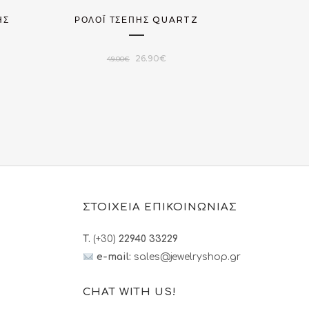
ΗΣ
ΡΟΛΌΙ ΤΣΈΠΗΣ QUARTZ
Original
Η
26.90
€
49.00
€
υσα
price
τρέχουσα
was:
τιμή
49.00€.
είναι:
€.
26.90€.
ΣΤΟΙΧΕΙΑ ΕΠΙΚΟΙΝΩΝΙΑΣ
T.
(+30)
22940 33229
e-mail:
sales@jewelryshop.gr
CHAT WITH US!