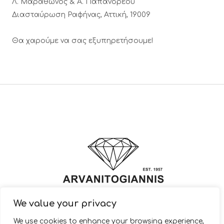
Λ. Μαραθώνος & A. Παπανδρέου
Διασταύρωση Ραφήνας, Αττική, 19009
Θα χαρούμε να σας εξυπηρετήσουμε!
We value your privacy
© 2022 ARVANITOGIANNIS – Jewelry Design & Manufacturing |
We use cookies to enhance your browsing experience,
JewelryShop.gr