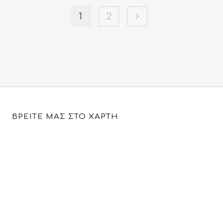
was:
τιμή
1
2
27.00€.
είναι:
19.90€.
ΒΡΕΙΤΕ ΜΑΣ ΣΤΟ ΧΑΡΤΗ