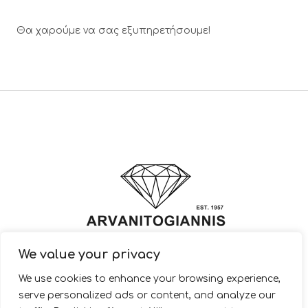
Θα χαρούμε να σας εξυπηρετήσουμε!
We value your privacy
© 2022 ARVANITOGIANNIS – Jewelry Design & Manufacturing |
We use cookies to enhance your browsing experience,
JewelryShop.gr
serve personalized ads or content, and analyze our