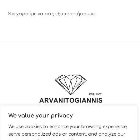
Θα χαρούμε να σας εξυπηρετήσουμε!
We value your privacy
© 2022 ARVANITOGIANNIS – Jewelry Design & Manufacturing |
We use cookies to enhance your browsing experience,
JewelryShop.gr
serve personalized ads or content, and analyze our