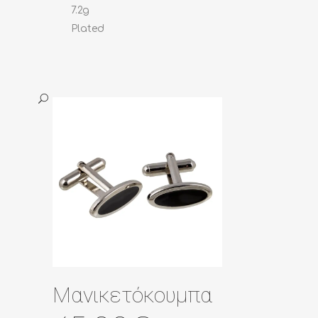
7.2g
Plated
Μανικετόκουμπα