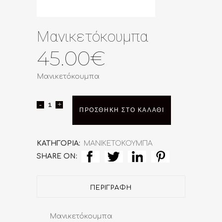
Μανικετόκουμπα
45.00
€
Μανικετόκουμπα
Μανικετόκουμπα
ΠΡΟΣΘΉΚΗ ΣΤΟ ΚΑΛΆΘΙ
quantity
ΚΑΤΗΓΟΡΊΑ:
ΜΑΝΙΚΕΤΟΚΟΥΜΠΑ
SHARE ON:
ΠΕΡΙΓΡΑΦΉ
Μανικετόκουμπα