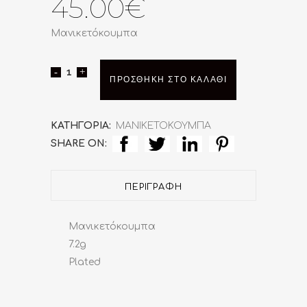
45.00
€
Μανικετόκουμπα
Μανικετόκουμπα
ΠΡΟΣΘΉΚΗ ΣΤΟ ΚΑΛΆΘΙ
quantity
ΚΑΤΗΓΟΡΊΑ:
ΜΑΝΙΚΕΤΟΚΟΥΜΠΑ
SHARE ON:
ΠΕΡΙΓΡΑΦΉ
Μανικετόκουμπα
7.2g
Plated