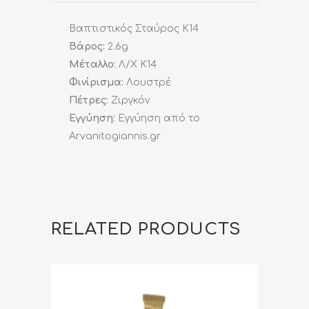
Βαπτιστικός Σταύρος Κ14
Βάρος:
2.6g
Μέταλλο:
Λ/Χ K14
Φινίρισμα:
Λουστρέ
Πέτρες:
Ζιργκόν
Εγγύηση:
Εγγύηση από το
Arvanitogiannis.gr
RELATED PRODUCTS