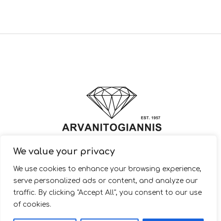
We value your privacy
© 2022 ARVANITOGIANNIS – Jewelry Design & Manufacturing |
We use cookies to enhance your browsing experience,
JewelryShop.gr
serve personalized ads or content, and analyze our
traffic. By clicking "Accept All", you consent to our use
of cookies.