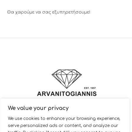
Θα χαρούμε να σας εξυπηρετήσουμε!
We value your privacy
© 2022 ARVANITOGIANNIS – Jewelry Design & Manufacturing |
We use cookies to enhance your browsing experience,
JewelryShop.gr
serve personalized ads or content, and analyze our