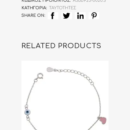
ΚΩΔΙΚΌΣ ΠΡΟΪΌΝΤΟΣ:
ASBB925-0020.S
ΚΑΤΗΓΟΡΊΑ:
ΤΑΥΤΟΤΗΤΕΣ
(Silver
SHARE ON:
925)
με
Ματάκι
RELATED PRODUCTS
και
Σταυρό
ASBB925-
0020.S
quantity