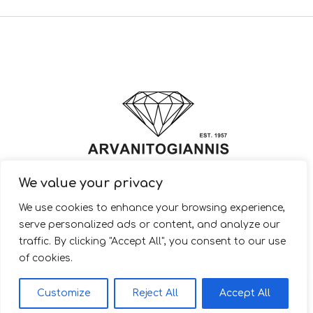
We value your privacy
© 2022 ARVANITOGIANNIS – Jewelry Design & Manufacturing |
We use cookies to enhance your browsing experience,
JewelryShop.gr
serve personalized ads or content, and analyze our
traffic. By clicking "Accept All", you consent to our use
of cookies.
EL
Customize
Reject All
Accept All