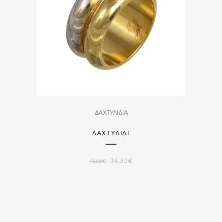
ΔΑΧΤΥΛΙΔΙΑ
ΔΑΧΤΥΛΊΔΙ
Original
Η
34.30
€
49.00
€
price
τρέχουσα
was:
τιμή
49.00€.
είναι:
34.30€.