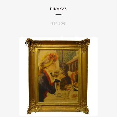
ΠΊΝΑΚΑΣ
894.90
€
Sale