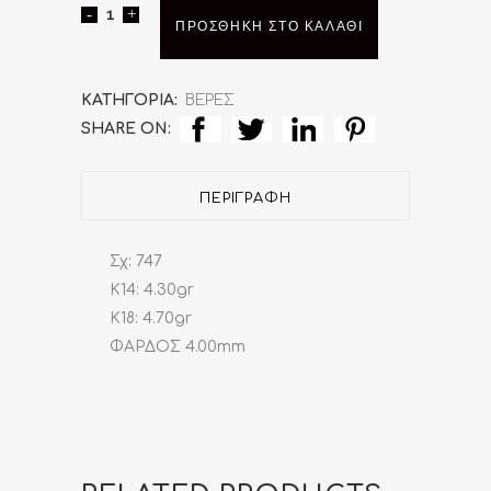
Βέρα
ΠΡΟΣΘΉΚΗ ΣΤΟ ΚΑΛΆΘΙ
quantity
ΚΑΤΗΓΟΡΊΑ:
ΒΕΡΕΣ
SHARE ON:
ΠΕΡΙΓΡΑΦΉ
Σχ: 747
K14: 4.30gr
K18: 4.70gr
ΦΑΡΔΟΣ 4.00mm