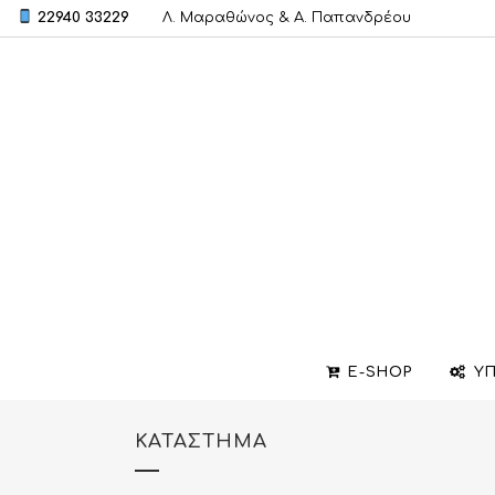
22940 33229
Λ. Μαραθώνος & A. Παπανδρέου
E-SHOP
ΥΠ
ΚΑΤΆΣΤΗΜΑ
ΒΕΡΕΣ
ΣΧΕΔΙΑΣΜΟΣ ΚΟΣΜΗΜΑΤΩΝ
ΒΑΠΤΙΣΤΙΚΟΙ ΣΤΑΥΡΟΙ
ΜΕΝΤΑΓΙΟΝ
ΕΠΙΣΚΕΥΕΣ