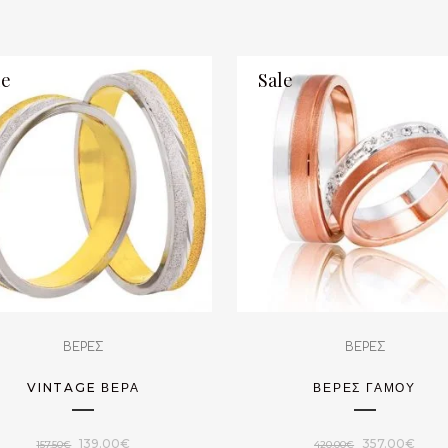
le
Sale
ΒΕΡΕΣ
ΒΕΡΕΣ
VINTAGE ΒΈΡΑ
ΒΕΡΕΣ ΓΑΜΟΥ
Original
Η
Original
Η
139.00
€
357.00
€
157.50
€
420.00
€