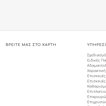
price
τρέχουσα
was:
τιμή
225.00€.
είναι:
199.00€.
ΒΡΕΙΤΕ ΜΑΣ ΣΤΟ ΧΑΡΤΗ
ΥΠΗΡΕΣ
Σχεδιασμό
Ειδικές Πα
Αδαμαντο
Χαρακτική
Επισκευές
Επισκευές
Καθαρισμ
Επιπλατιν
Επαργυρώ
Επιχρυσώ