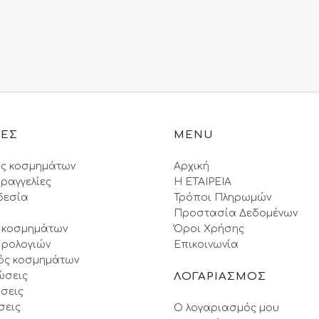
price
τρέχουσα
price
τρέχο
was:
τιμή
was:
τιμή
157.50€.
είναι:
420.00€.
είναι:
139.00€.
357.
ΙΕΣ
MENU
ς κοσμημάτων
Αρχική
ραγγελίες
Η ΕΤΑΙΡΕΙΑ
δεσία
Τρόποι Πληρωμών
Προστασία Δεδομένων
 κοσμημάτων
Όροι Xρήσης
 ρολογιών
Επικοινωνία
ός κοσμημάτων
ώσεις
ΛΟΓΑΡΙΑΣΜΟΣ
σεις
σεις
Ο λογαριασμός μου