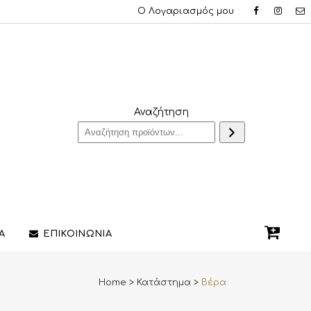
Ο Λογαριασμός μου
Αναζήτηση
Α
ΕΠΙΚΟΙΝΩΝΙΑ
Home
>
Κατάστημα
>
Βέρα
QUE ΔΑΧΤΥΛΙΔΙΑ
ΣΤΥΛΟ/ΠΕΝΕΣ
3D PRINTING ΚΟΣΜΗΜΑΤΩΝ
ΔΙΑΚΟΣΜΗΤΙΚΑ ΧΩΡΟΥ