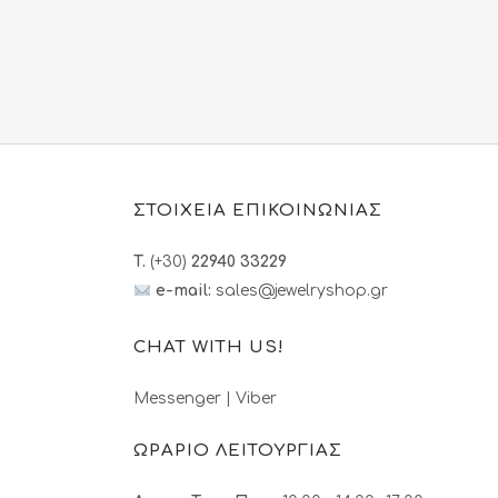
υσα
price
τρέχουσα
was:
τιμή
455.00€.
είναι:
00€.
385.00€.
ΣΤΟΙΧΕΙΑ ΕΠΙΚΟΙΝΩΝΙΑΣ
T.
(+30)
22940 33229
e-mail:
sales@jewelryshop.gr
CHAT WITH US!
Messenger
|
Viber
ΩΡΑΡΙΟ ΛΕΙΤΟΥΡΓΙΑΣ