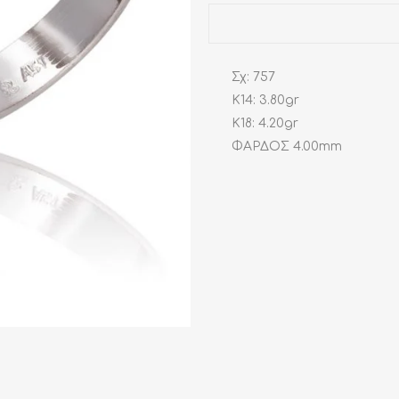
Σχ: 757
K14: 3.80gr
K18: 4.20gr
ΦΑΡΔΟΣ 4.00mm