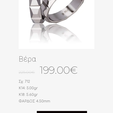
Βέρα
Original
Η
199.00
€
225.00
€
price
τρέχου
was:
τιμή
Σχ: 712
225.00€.
είναι:
K14: 5.00gr
199.00€
K18: 5.60gr
ΦΑΡΔΟΣ 4.50mm