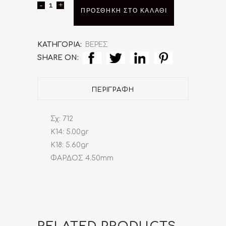
Βέρα
ΠΡΟΣΘΉΚΗ ΣΤΟ ΚΑΛΆΘΙ
quantity
ΚΑΤΗΓΟΡΊΑ:
ΒΕΡΕΣ
SHARE ON:
ΠΕΡΙΓΡΑΦΉ
Σχ: 712
K14: 5.00gr
K18: 5.60gr
ΦΑΡΔΟΣ 4.50mm