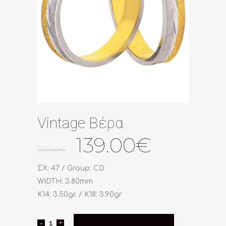
Vintage Βέρα
Original
Η
139.00
€
157.50
€
price
τρέχουσ
was:
τιμή
ΣΧ: 47 / Group: CD
157.50€.
είναι:
WIDTH: 3.80mm
139.00€
K14: 3.50gr. / K18: 3.90gr
Vintage