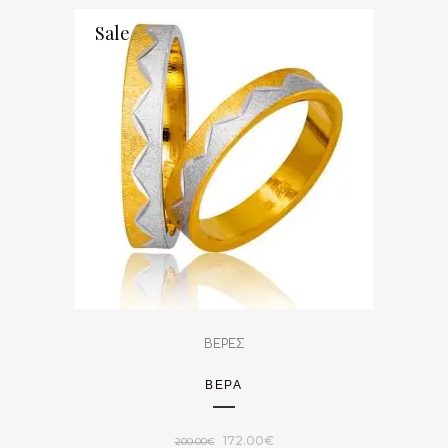
Sale
ΒΕΡΕΣ
ΒΈΡΑ
Original
Η
172.00
€
200.00
€