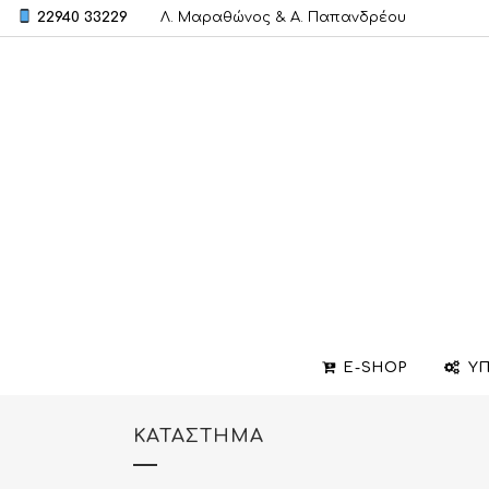
22940 33229
Λ. Μαραθώνος & A. Παπανδρέου
E-SHOP
ΥΠ
ΚΑΤΆΣΤΗΜΑ
ΒΕΡΕΣ
ΣΧΕΔΙΑΣΜΟΣ ΚΟΣΜΗΜΑΤΩΝ
ΒΑΠΤΙΣΤΙΚΟΙ ΣΤΑΥΡΟΙ
ΜΕΝΤΑΓΙΟΝ
ΕΠΙΣΚΕΥΕΣ