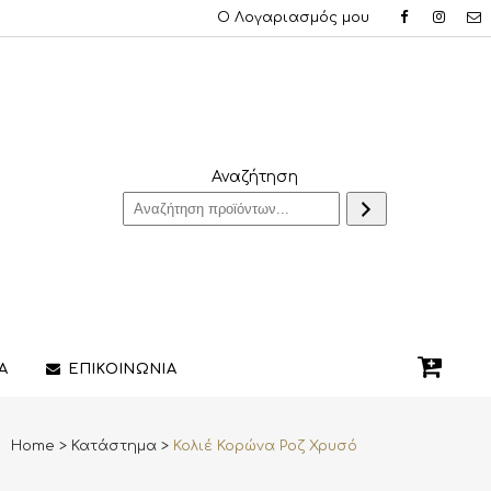
Ο Λογαριασμός μου
Αναζήτηση
Α
ΕΠΙΚΟΙΝΩΝΙΑ
Home
>
Κατάστημα
>
Κολιέ Κορώνα Ροζ Χρυσό
QUE ΔΑΧΤΥΛΙΔΙΑ
ΣΤΥΛΟ/ΠΕΝΕΣ
3D PRINTING ΚΟΣΜΗΜΑΤΩΝ
ΔΙΑΚΟΣΜΗΤΙΚΑ ΧΩΡΟΥ