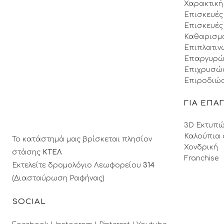
Χαρακτική
Επισκευές
Επισκευές
Καθαρισμ
Επιπλατιν
Επαργυρώ
Επιχρυσώ
Επιροδιώσ
ΓΙΑ ΕΠΑ
3D Εκτυπώ
Καλούπια 
Το κατάστημά μας βρίσκεται πλησίον
Χονδρική
στάσης
ΚΤΕΛ
Franchise
Εκτελείτε δρομολόγιο Λεωφορείου
314
(Διασταύρωση Ραφήνας)
SOCIAL