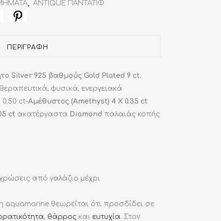
ΜΗΜΑΤΑ
,
ANTIQUE ΠΑΝΤΑΤΙΦ
ΠΕΡΙΓΡΑΦΉ
 Silver 925 βαθμούς Gold Plated 9 ct.
 θεραπευτικά, φυσικά, ενεργειακά
 0.50 ct-
Αμέθυστος
(Amethyst) 4 X 0.35 ct
.05 ct
ακατέργαστα
Diamond
παλαιάς κοπής
χρώσεις από γαλάζιο μέχρι
 η aquamarine θεωρείται ότι προσδίδει σε
ορατικότητα
,
θάρρος
και
ευτυχία
. Στον