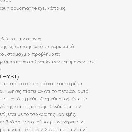
γάρι.
και η aquamarine έχει κάποιες
ελιά και την ατονία
 της εξάρτησης από τα ναρκωτικά
 και στομαχικά προβλήματα
ην θεραπεία ασθενειών των πνευμόνων , του
.
THYST)
αι από το στερητικό «α» και το ρήμα
οι Έλληνες πίστευαν ότι το πετράδι αυτό
του από τη μέθη. Ο αμέθυστος είναι το
γάπης και της ειρήνης. Συνδέει με τον
τίζεται με το τσάκρα της κορυφής.
κή δράση. Μετουσίωση των ενεργειών,
των και σκέψεων. Συνδέει με την πηγή.