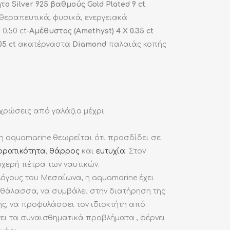
 Silver 925 βαθμούς Gold Plated 9 ct.
 θεραπευτικά, φυσικά, ενεργειακά
 0.50 ct-
Αμέθυστος
(Amethyst) 4 X 0.35 ct
.05 ct
ακατέργαστα
Diamond
παλαιάς κοπής
χρώσεις από γαλάζιο μέχρι
 η aquamarine θεωρείται ότι προσδίδει σε
ορατικότητα
,
θάρρος
και
ευτυχία
. Στον
υχερή πέτρα των ναυτικών.
όγους του Μεσαίωνα, η aquamarine έχει
ν θάλασσα, να συμβάλει στην διατήρηση της
νης, να προφυλάσσει τον ιδιοκτήτη από
ει τα συναισθηματικά προβλήματα , φέρνει