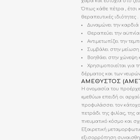
χαρά και ευτυχία στο ζευ
Όπως κάθε πέτρα , έτσι 
θεραπευτικές ιδιότητες .
Δυναμώνει την καρδιά
Θεραπεύει την αϋπνία
Αντιμετωπίζει την τεμπ
Συμβάλει στην μείωση
Βοηθάει στην χώνεψη
Χρησιμοποιείται για τ
δέρματος και των νευρών
ΑΜΈΘΥΣΤΟΣ (AME
Η ονομασία του προέρχετ
«μεθύω» επειδή οι αρχαί
προφυλάσσει τον κάτοχο 
πετράδι της φιλίας, της α
πνευματικό κόσμο και σχε
Εξαιρετική μεταμορφωτι
εξισορρόπηση συναισθημά