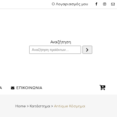
Ο Λογαριασμός μου
Αναζήτηση
Α
ΕΠΙΚΟΙΝΩΝΙΑ
Home
>
Κατάστημα
>
Antique Κόσμημα
QUE ΔΑΧΤΥΛΙΔΙΑ
ΣΤΥΛΟ/ΠΕΝΕΣ
3D PRINTING ΚΟΣΜΗΜΑΤΩΝ
ΔΙΑΚΟΣΜΗΤΙΚΑ ΧΩΡΟΥ