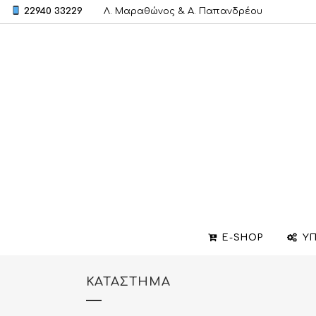
22940 33229
Λ. Μαραθώνος & A. Παπανδρέου
E-SHOP
ΥΠ
ΚΑΤΆΣΤΗΜΑ
ΒΕΡΕΣ
ΣΧΕΔΙΑΣΜΟΣ ΚΟΣΜΗΜΑΤΩΝ
ΒΑΠΤΙΣΤΙΚΟΙ ΣΤΑΥΡΟΙ
ΜΕΝΤΑΓΙΟΝ
ΕΠΙΣΚΕΥΕΣ