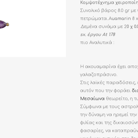
Κομψοτέχνημα χειροποίητο
Συνολικό βάρος 8.0 gr με
πετρώματα..A
uamarin
8 x
.Δεμένα συνάμα με 2
0 χ 0
sx. έργου At 178
πιο Αναλυτικά :
Η ακουαμαρίνα έχει απο
γαλαζοπράσινο.
Στις λαϊκές παραδόσεις,
αυτόν που την φοράει
δι
Μεσαίωνα
θεωρείτο, η τ
Σύμφωνα με τους αστρολ
την δύναμη να ηρεμεί τη
φιλίας και της δικαιοσύ
φασαρίες, να καταπραΰν