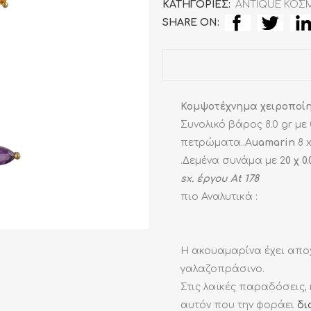
ΚΑΤΗΓΟΡΊΕΣ:
ANTIQUE ΚΟΣ
SHARE ON:
Κομψοτέχνημα χειροποίητο
Συνολικό βάρος 8.0 gr με
πετρώματα..A
uamarin
8 x
.Δεμένα συνάμα με 2
0 χ 0
sx. έργου At 178
πιο Αναλυτικά :
Η ακουαμαρίνα έχει απο
γαλαζοπράσινο.
Στις λαϊκές παραδόσεις,
αυτόν που την φοράει
δι