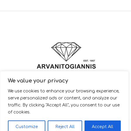
We value your privacy
© 2022 ARVANITOGIANNIS – Jewelry Design & Manufacturing |
We use cookies to enhance your browsing experience,
JewelryShop.gr
serve personalized ads or content, and analyze our
traffic. By clicking "Accept All", you consent to our use
of cookies.
EL
Customize
Reject All
Accept All