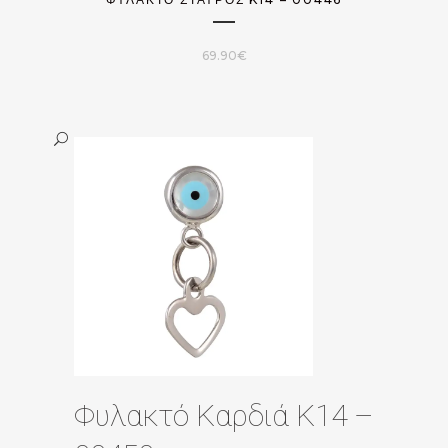
69.90
€
Φυλακτό Καρδιά Κ14 –