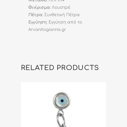
Μέταλλο:
Λ/Χ K14
Φινίρισμα:
Λουστρέ
Πέτρα:
Συνθετική Πέτρα
Εγγύηση:
Εγγύηση από το
Arvanitogiannis.gr
RELATED PRODUCTS