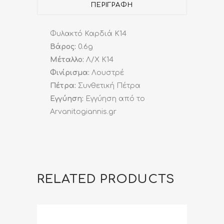
quantity
ΠΕΡΙΓΡΑΦΉ
Φυλακτό Καρδιά Κ14
Βάρος:
0.6g
Μέταλλο:
Λ/Χ K14
Φινίρισμα:
Λουστρέ
Πέτρα:
Συνθετική Πέτρα
Εγγύηση:
Εγγύηση από το
Arvanitogiannis.gr
RELATED PRODUCTS