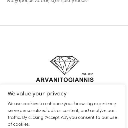
Θα χαρούμε να σας εξυπηρετήσουμε!
We value your privacy
© 2022 ARVANITOGIANNIS – Jewelry Design & Manufacturing |
We use cookies to enhance your browsing experience,
JewelryShop.gr
serve personalized ads or content, and analyze our
traffic. By clicking "Accept All", you consent to our use
of cookies.