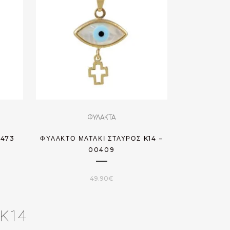
ΦΥΛΑΚΤΑ
0473
ΦΥΛΑΚΤΌ ΜΑΤΆΚΙ ΣΤΑΥΡΌΣ K14 –
00409
49.90
€
 K14