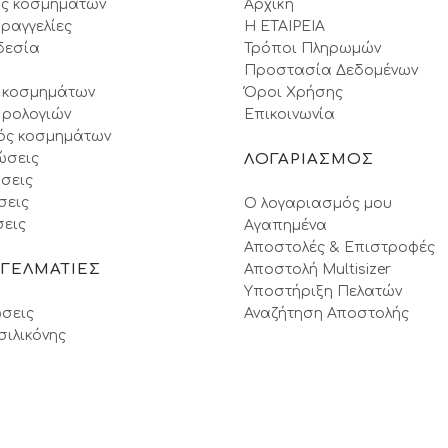
ς κοσμημάτων
Αρχική
ραγγελίες
Η ΕΤΑΙΡΕΙΑ
δεσία
Τρόποι Πληρωμών
Προστασία Δεδομένων
 κοσμημάτων
Όροι Xρήσης
 ρολογιών
Επικοινωνία
ός κοσμημάτων
ώσεις
ΛΟΓΑΡΙΑΣΜΟΣ
σεις
σεις
Ο λογαριασμός μου
εις
Αγαπημένα
Αποστολές & Επιστροφές
ΓΓΕΛΜΑΤΙΕΣ
Αποστολή Multisizer
Υποστήριξη Πελατών
σεις
Αναζήτηση Αποστολής
σιλικόνης