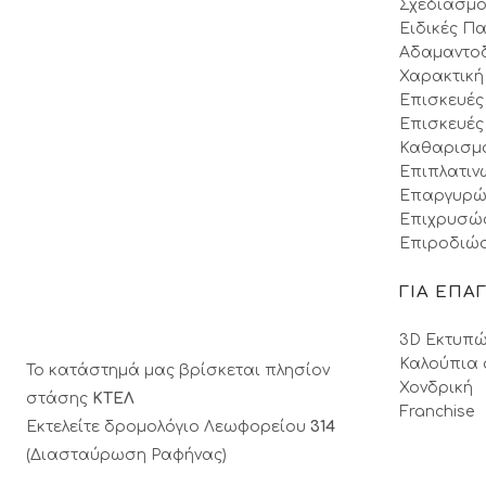
Σχεδιασμό
Ειδικές Πα
Αδαμαντο
Χαρακτική
Επισκευές
Επισκευές
Καθαρισμ
Επιπλατιν
Επαργυρώ
Επιχρυσώ
Επιροδιώσ
ΓΙΑ ΕΠΑ
3D Εκτυπώ
Καλούπια 
Το κατάστημά μας βρίσκεται πλησίον
Χονδρική
στάσης
ΚΤΕΛ
Franchise
Εκτελείτε δρομολόγιο Λεωφορείου
314
(Διασταύρωση Ραφήνας)