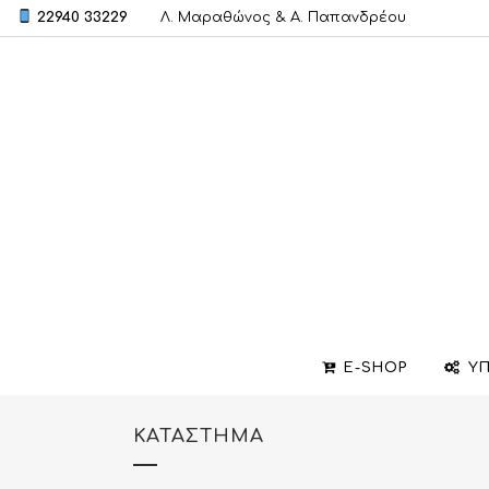
22940 33229
Λ. Μαραθώνος & A. Παπανδρέου
E-SHOP
ΥΠ
ΚΑΤΆΣΤΗΜΑ
ΒΕΡΕΣ
ΣΧΕΔΙΑΣΜΟΣ ΚΟΣΜΗΜΑΤΩΝ
ΒΑΠΤΙΣΤΙΚΟΙ ΣΤΑΥΡΟΙ
ΜΕΝΤΑΓΙΟΝ
ΕΠΙΣΚΕΥΕΣ