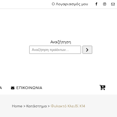
Ο Λογαριασμός μου
Αναζήτηση
Α
ΕΠΙΚΟΙΝΩΝΙΑ
Home
>
Κατάστημα
>
Φυλακτό Κλειδί K14
QUE ΔΑΧΤΥΛΙΔΙΑ
ΣΤΥΛΟ/ΠΕΝΕΣ
3D PRINTING ΚΟΣΜΗΜΑΤΩΝ
ΔΙΑΚΟΣΜΗΤΙΚΑ ΧΩΡΟΥ