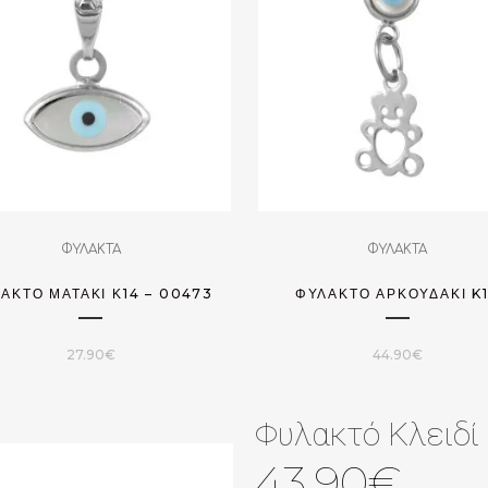
ΦΥΛΑΚΤΑ
ΦΥΛΑΚΤΑ
ΑΚΤΌ ΜΑΤΆΚΙ Κ14 – 00473
ΦΥΛΑΚΤΌ ΑΡΚΟΥΔΆΚΙ K
27.90
€
44.90
€
Φυλακτό Κλειδί
43.90
€