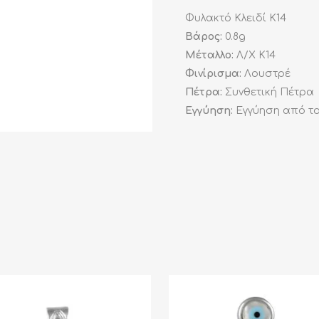
Φυλακτό Κλειδί K14
Βάρος:
0.8g
Μέταλλο:
Λ/Χ K14
Φινίρισμα:
Λουστρέ
Πέτρα:
Συνθετική Πέτρα
Εγγύηση:
Εγγύηση από το 