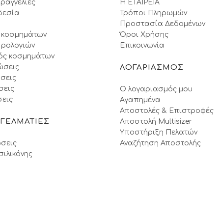
ραγγελίες
Η ΕΤΑΙΡΕΙΑ
δεσία
Τρόποι Πληρωμών
Προστασία Δεδομένων
 κοσμημάτων
Όροι Xρήσης
 ρολογιών
Επικοινωνία
ός κοσμημάτων
ώσεις
ΛΟΓΑΡΙΑΣΜΟΣ
σεις
σεις
Ο λογαριασμός μου
εις
Αγαπημένα
Αποστολές & Επιστροφές
ΓΓΕΛΜΑΤΙΕΣ
Αποστολή Multisizer
Υποστήριξη Πελατών
σεις
Αναζήτηση Αποστολής
σιλικόνης