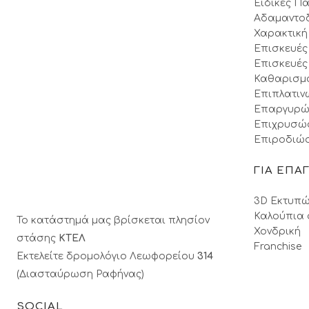
Ειδικές Πα
Αδαμαντο
Χαρακτική
Επισκευές
Επισκευές
Καθαρισμ
Επιπλατιν
Επαργυρώ
Επιχρυσώ
Επιροδιώσ
ΓΙΑ ΕΠΑ
3D Εκτυπώ
Καλούπια 
Το κατάστημά μας βρίσκεται πλησίον
Χονδρική
στάσης
ΚΤΕΛ
Franchise
Εκτελείτε δρομολόγιο Λεωφορείου
314
(Διασταύρωση Ραφήνας)
SOCIAL