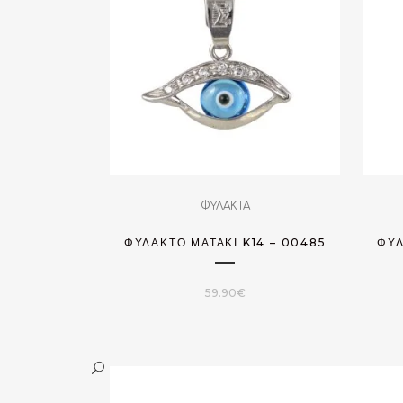
ΦΥΛΑΚΤΑ
ΦΥΛΑΚΤΌ ΜΑΤΆΚΙ K14 – 00485
ΦΥΛ
59.90
€