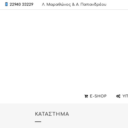
22940 33229
Λ. Μαραθώνος & A. Παπανδρέου
E-SHOP
ΥΠ
ΚΑΤΆΣΤΗΜΑ
ΒΕΡΕΣ
ΣΧΕΔΙΑΣΜΟΣ ΚΟΣΜΗΜΑΤΩΝ
ΒΑΠΤΙΣΤΙΚΟΙ ΣΤΑΥΡΟΙ
ΜΕΝΤΑΓΙΟΝ
ΕΠΙΣΚΕΥΕΣ