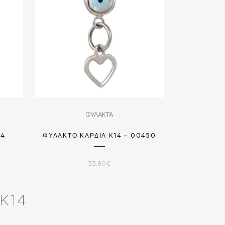
ΦΥΛΑΚΤΑ
14
ΦΥΛΑΚΤΌ ΚΑΡΔΙΆ Κ14 – 00450
33.90
€
 K14