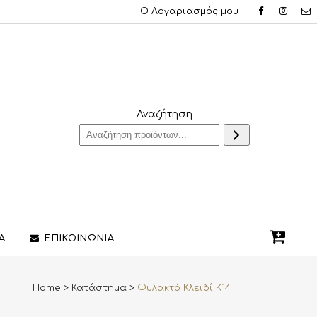
Ο Λογαριασμός μου
Αναζήτηση
Α
ΕΠΙΚΟΙΝΩΝΙΑ
Home
>
Κατάστημα
>
Φυλακτό Κλειδί K14
QUE ΔΑΧΤΥΛΙΔΙΑ
ΣΤΥΛΟ/ΠΕΝΕΣ
3D PRINTING ΚΟΣΜΗΜΑΤΩΝ
ΔΙΑΚΟΣΜΗΤΙΚΑ ΧΩΡΟΥ