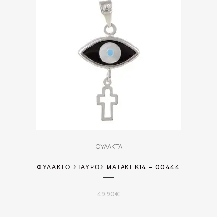
ΦΥΛΑΚΤΑ
ΦΥΛΑΚΤΌ ΣΤΑΥΡΌΣ ΜΑΤΆΚΙ K14 – 00444
49.90
€