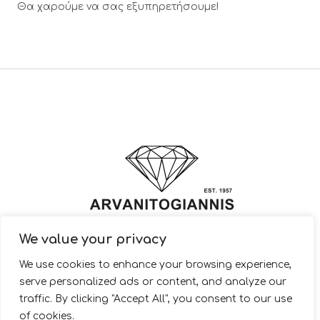
Θα χαρούμε να σας εξυπηρετήσουμε!
We value your privacy
© 2022 ARVANITOGIANNIS – Jewelry Design & Manufacturing |
We use cookies to enhance your browsing experience,
JewelryShop.gr
serve personalized ads or content, and analyze our
traffic. By clicking "Accept All", you consent to our use
of cookies.