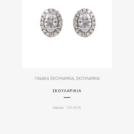
,
ΠΑΙΔΙΚΑ ΣΚΟΥΛΑΡΙΚΙΑ
ΣΚΟΥΛΑΡΙΚΙΑ
ΣΚΟΥΛΑΡΙΚΙΑ
Original
Η
139.80
€
178.00
€
price
τρέχουσα
was:
τιμή
178.00€.
είναι: