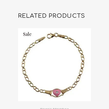
Σταυρό
ASBB925-
RELATED PRODUCTS
0023.S
quantity
Sale