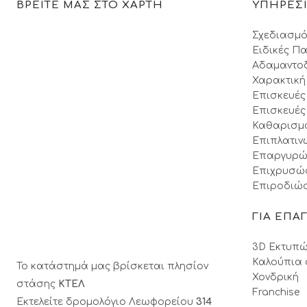
ΒΡΕΙΤΕ ΜΑΣ ΣΤΟ ΧΑΡΤΗ
ΥΠΗΡΕΣ
Σχεδιασμό
Ειδικές Πα
Αδαμαντο
Χαρακτική
Επισκευές
Επισκευές
Καθαρισμ
Επιπλατιν
Επαργυρώ
Επιχρυσώ
Επιροδιώσ
ΓΙΑ ΕΠΑ
3D Εκτυπώ
Καλούπια 
Το κατάστημά μας βρίσκεται πλησίον
Χονδρική
στάσης
ΚΤΕΛ
Franchise
Εκτελείτε δρομολόγιο Λεωφορείου
314