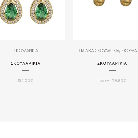
,
ΣΚΟΥΛΑΡΙΚΙΑ
ΠΑΙΔΙΚΑ ΣΚΟΥΛΑΡΙΚΙΑ
ΣΚΟΥΛΑΡ
ΣΚΟΥΛΑΡΙΚΙΑ
ΣΚΟΥΛΑΡΙΚΙΑ
Original
Η
154.00
€
79.80
€
130.00
€
price
τρέχου
was:
τιμή
130.00€.
είναι:
79.80