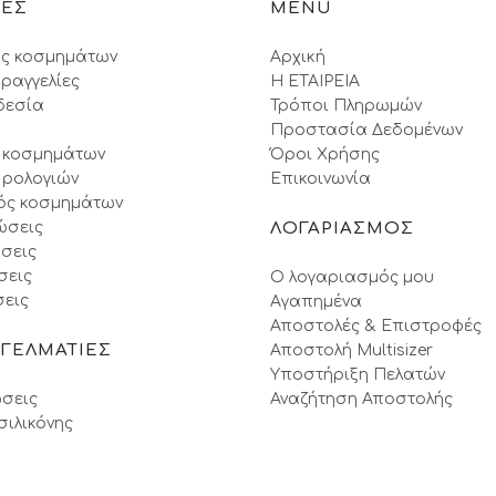
ΙΕΣ
MENU
ς κοσμημάτων
Αρχική
ραγγελίες
Η ΕΤΑΙΡΕΙΑ
δεσία
Τρόποι Πληρωμών
Προστασία Δεδομένων
 κοσμημάτων
Όροι Xρήσης
 ρολογιών
Επικοινωνία
ός κοσμημάτων
ώσεις
ΛΟΓΑΡΙΑΣΜΟΣ
σεις
σεις
Ο λογαριασμός μου
εις
Αγαπημένα
Αποστολές & Επιστροφές
ΓΓΕΛΜΑΤΙΕΣ
Αποστολή Multisizer
Υποστήριξη Πελατών
σεις
Αναζήτηση Αποστολής
σιλικόνης