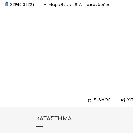
22940 33229
Λ. Μαραθώνος & A. Παπανδρέου
E-SHOP
ΥΠ
ΚΑΤΆΣΤΗΜΑ
ΒΕΡΕΣ
ΣΧΕΔΙΑΣΜΟΣ ΚΟΣΜΗΜΑΤΩΝ
ΒΑΠΤΙΣΤΙΚΟΙ ΣΤΑΥΡΟΙ
ΜΕΝΤΑΓΙΟΝ
ΕΠΙΣΚΕΥΕΣ