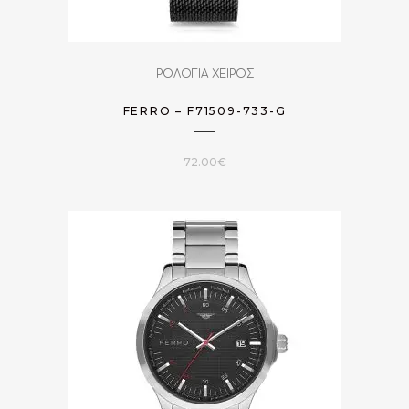
ΡΟΛΟΓΙΑ ΧΕΙΡΟΣ
FERRO – F71509-733-G
72.00
€