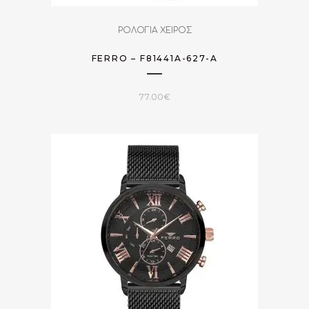
ΡΟΛΟΓΙΑ ΧΕΙΡΟΣ
FERRO – F81441A-627-A
77.00
€