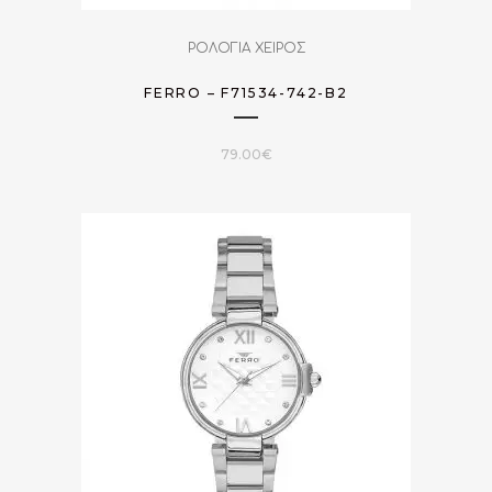
ΡΟΛΟΓΙΑ ΧΕΙΡΟΣ
FERRO – F71534-742-B2
79.00
€