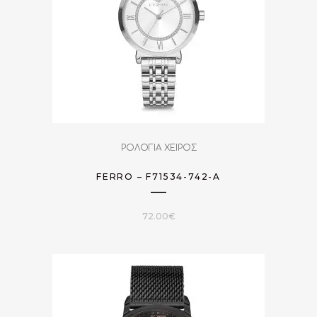
ΡΟΛΟΓΙΑ ΧΕΙΡΟΣ
FERRO – F71534-742-A
72.00
€