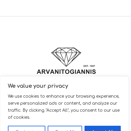
We value your privacy
© 2022 ARVANITOGIANNIS – Jewelry Design & Manufacturing |
We use cookies to enhance your browsing experience,
JewelryShop.gr
serve personalized ads or content, and analyze our
traffic. By clicking "Accept All", you consent to our use
of cookies.
EL