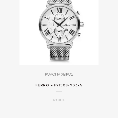
ΡΟΛΟΓΙΑ ΧΕΙΡΟΣ
FERRO – F71509-733-A
69.00
€