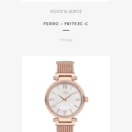
ΡΟΛΟΓΙΑ ΧΕΙΡΟΣ
FERRO – F81753C-C
77.00
€