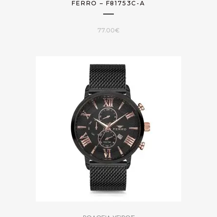
FERRO – F81753C-A
77.00
€