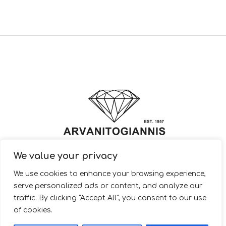
We value your privacy
© 2022 ARVANITOGIANNIS – Jewelry Design & Manufacturing |
We use cookies to enhance your browsing experience,
JewelryShop.gr
serve personalized ads or content, and analyze our
traffic. By clicking "Accept All", you consent to our use
of cookies.