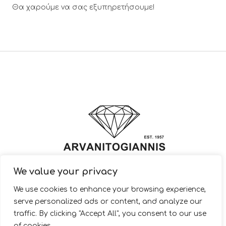
Θα χαρούμε να σας εξυπηρετήσουμε!
We value your privacy
© 2022 ARVANITOGIANNIS – Jewelry Design & Manufacturing |
We use cookies to enhance your browsing experience,
JewelryShop.gr
serve personalized ads or content, and analyze our
traffic. By clicking "Accept All", you consent to our use
of cookies.