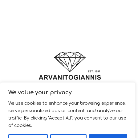
We value your privacy
© 2022 ARVANITOGIANNIS – Jewelry Design & Manufacturing |
We use cookies to enhance your browsing experience,
JewelryShop.gr
serve personalized ads or content, and analyze our
traffic. By clicking "Accept All", you consent to our use
of cookies.