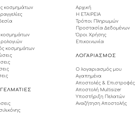
ς κοσμημάτων
Αρχική
ραγγελίες
Η ΕΤΑΙΡΕΙΑ
δεσία
Τρόποι Πληρωμών
Προστασία Δεδομένων
 κοσμημάτων
Όροι Xρήσης
 ρολογιών
Επικοινωνία
ός κοσμημάτων
ώσεις
ΛΟΓΑΡΙΑΣΜΟΣ
σεις
σεις
Ο λογαριασμός μου
εις
Αγαπημένα
Αποστολές & Επιστροφές
ΓΓΕΛΜΑΤΙΕΣ
Αποστολή Multisizer
Υποστήριξη Πελατών
σεις
Αναζήτηση Αποστολής
σιλικόνης