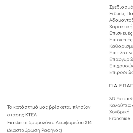
Σχεδιασμό
Ειδικές Πα
Αδαμαντο
Χαρακτική
Επισκευές
Επισκευές
Καθαρισμ
Επιπλατιν
Επαργυρώ
Επιχρυσώ
Επιροδιώσ
ΓΙΑ ΕΠΑ
3D Εκτυπώ
Καλούπια 
Το κατάστημά μας βρίσκεται πλησίον
Χονδρική
στάσης
ΚΤΕΛ
Franchise
Εκτελείτε δρομολόγιο Λεωφορείου
314
(Διασταύρωση Ραφήνας)