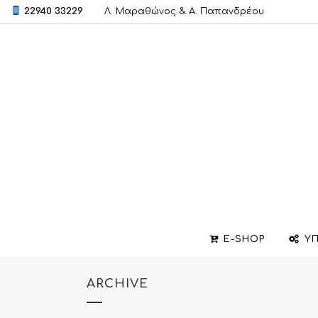
22940 33229
Λ. Μαραθώνος & A. Παπανδρέου
E-SHOP
ΥΠ
ARCHIVE
ΒΕΡΕΣ
ΣΧΕΔΙΑΣΜΟΣ ΚΟΣΜΗΜΑΤΩΝ
ΒΑΠΤΙΣΤΙΚΟΙ ΣΤΑΥΡΟΙ
ΜΕΝΤΑΓΙΟΝ
ΕΠΙΣΚΕΥΕΣ