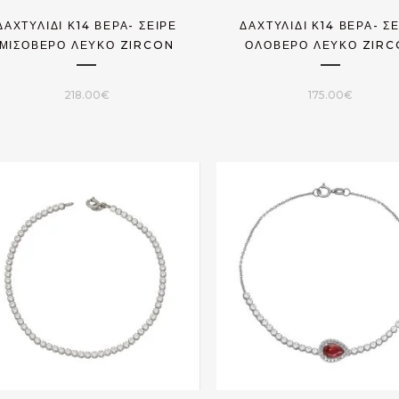
ΔΑΧΤΥΛΊΔΙ Κ14 ΒΈΡΑ- ΣΕΙΡΈ
ΔΑΧΤΥΛΊΔΙ Κ14 ΒΈΡΑ- Σ
ΜΙΣΌΒΕΡΟ ΛΕΥΚΌ ZIRCON
ΟΛΌΒΕΡΟ ΛΕΥΚΌ ZIR
218.00
€
175.00
€