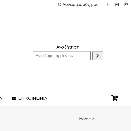
Ο Λογαριασμός μου
Αναζήτηση
Α
ΕΠΙΚΟΙΝΩΝΙΑ
Home
>
QUE ΔΑΧΤΥΛΙΔΙΑ
ΣΤΥΛΟ/ΠΕΝΕΣ
3D PRINTING ΚΟΣΜΗΜΑΤΩΝ
ΔΙΑΚΟΣΜΗΤΙΚΑ ΧΩΡΟΥ