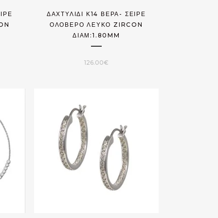
ΕΙΡΈ
ΔΑΧΤΥΛΊΔΙ Κ14 ΒΈΡΑ- ΣΕΙΡΈ
CON
ΟΛΌΒΕΡΟ ΛΕΥΚΌ ZIRCON
ΔΙΑΜ:1.80MM
126.00
€