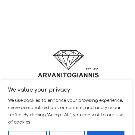
We value your privacy
© 2022 ARVANITOGIANNIS – Jewelry Design & Manufacturing |
We use cookies to enhance your browsing experience,
JewelryShop.gr
serve personalized ads or content, and analyze our
traffic. By clicking "Accept All", you consent to our use
of cookies.
EL