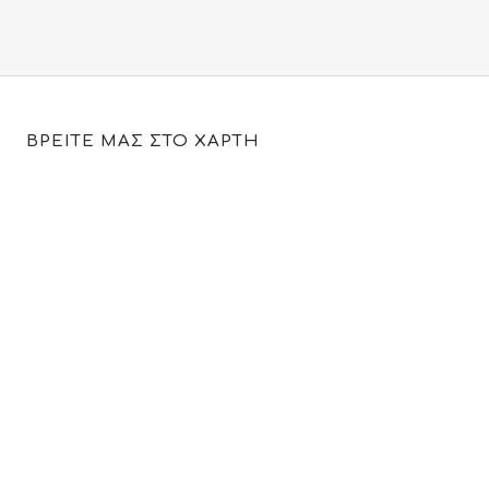
110.00€.
είναι:
79.00€.
ΒΡΕΙΤΕ ΜΑΣ ΣΤΟ ΧΑΡΤΗ