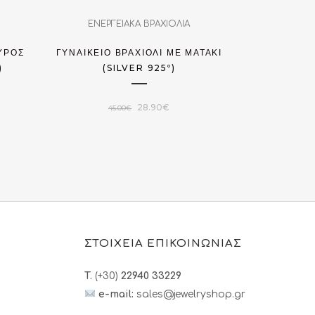
ΕΝΕΡΓΕΙΑΚΑ ΒΡΑΧΙΟΛΙΑ
ΑΥΡΌΣ
ΓΥΝΑΙΚΕΊΟ ΒΡΑΧΙΌΛΙ ΜΕ ΜΑΤΆΚΙ
)
(SILVER 925º)
Original
Η
28.90
€
45.00
€
υσα
price
τρέχουσα
was:
τιμή
45.00€.
είναι:
.
28.90€.
ΣΤΟΙΧΕΙΑ ΕΠΙΚΟΙΝΩΝΙΑΣ
T.
(+30)
22940 33229
e-mail:
sales@jewelryshop.gr