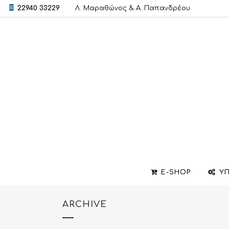
22940 33229
Λ. Μαραθώνος & A. Παπανδρέου
E-SHOP
ΥΠ
ARCHIVE
ΒΕΡΕΣ
ΣΧΕΔΙΑΣΜΟΣ ΚΟΣΜΗΜΑΤΩΝ
ΒΑΠΤΙΣΤΙΚΟΙ ΣΤΑΥΡΟΙ
ΜΕΝΤΑΓΙΟΝ
ΕΠΙΣΚΕΥΕΣ