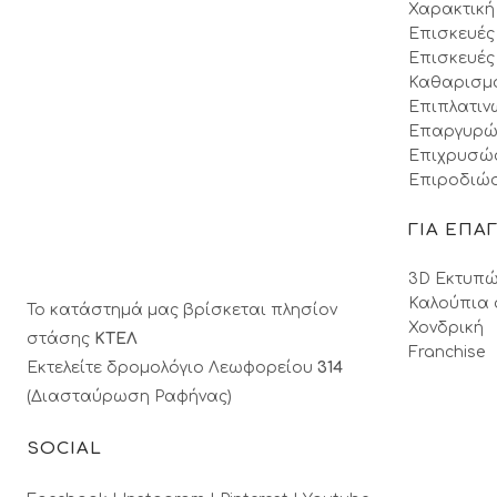
Χαρακτική
Επισκευές
Επισκευές
Καθαρισμ
Επιπλατιν
Επαργυρώ
Επιχρυσώ
Επιροδιώσ
ΓΙΑ ΕΠΑ
3D Εκτυπώ
Καλούπια 
Το κατάστημά μας βρίσκεται πλησίον
Χονδρική
στάσης
ΚΤΕΛ
Franchise
Εκτελείτε δρομολόγιο Λεωφορείου
314
(Διασταύρωση Ραφήνας)
SOCIAL