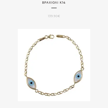
ΒΡΑΧΙΌΛΙ Κ14
139.90
€