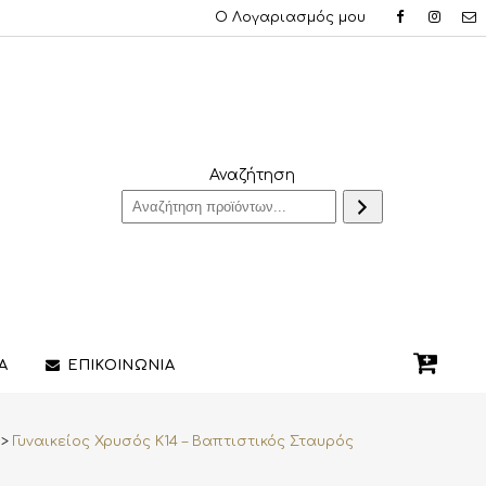
Ο Λογαριασμός μου
Αναζήτηση
Α
ΕΠΙΚΟΙΝΩΝΙΑ
>
Γυναικείος Χρυσός Κ14 – Βαπτιστικός Σταυρός
QUE ΔΑΧΤΥΛΙΔΙΑ
ΣΤΥΛΟ/ΠΕΝΕΣ
3D PRINTING ΚΟΣΜΗΜΑΤΩΝ
ΔΙΑΚΟΣΜΗΤΙΚΑ ΧΩΡΟΥ