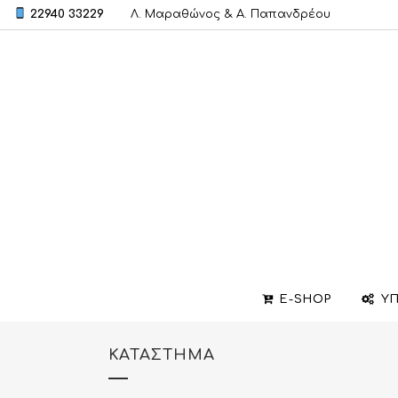
22940 33229
Λ. Μαραθώνος & A. Παπανδρέου
E-SHOP
ΥΠ
ΚΑΤΆΣΤΗΜΑ
ΒΕΡΕΣ
ΣΧΕΔΙΑΣΜΟΣ ΚΟΣΜΗΜΑΤΩΝ
ΒΑΠΤΙΣΤΙΚΟΙ ΣΤΑΥΡΟΙ
ΜΕΝΤΑΓΙΟΝ
ΕΠΙΣΚΕΥΕΣ