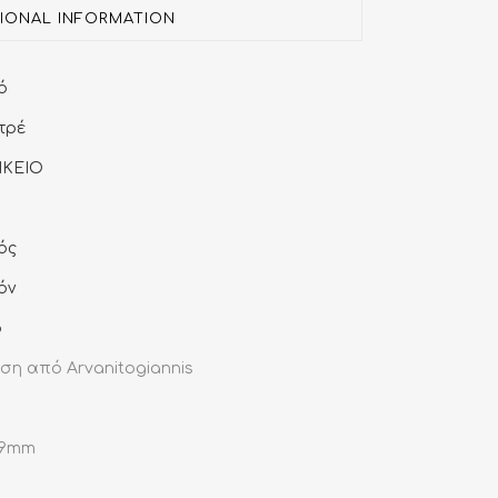
TIONAL INFORMATION
ό
τρέ
ΙΚΕΙΟ
ός
όν
ό
ση από Arvanitogiannis
19mm