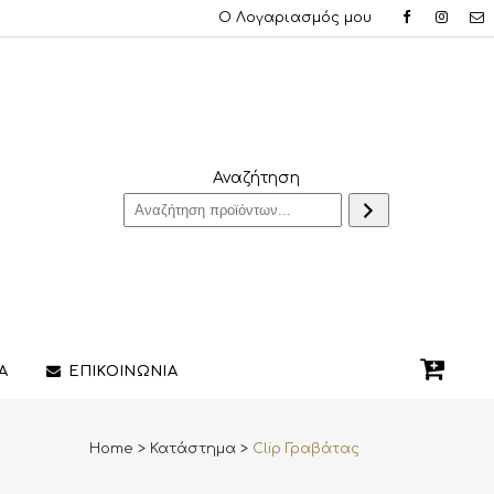
Ο Λογαριασμός μου
Αναζήτηση
Α
ΕΠΙΚΟΙΝΩΝΙΑ
Home
>
Κατάστημα
>
Clip Γραβάτας
QUE ΔΑΧΤΥΛΙΔΙΑ
ΣΤΥΛΟ/ΠΕΝΕΣ
3D PRINTING ΚΟΣΜΗΜΑΤΩΝ
ΔΙΑΚΟΣΜΗΤΙΚΑ ΧΩΡΟΥ