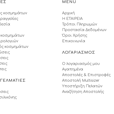
ΙΕΣ
MENU
ς κοσμημάτων
Αρχική
ραγγελίες
Η ΕΤΑΙΡΕΙΑ
δεσία
Τρόποι Πληρωμών
Προστασία Δεδομένων
 κοσμημάτων
Όροι Xρήσης
 ρολογιών
Επικοινωνία
ός κοσμημάτων
ώσεις
ΛΟΓΑΡΙΑΣΜΟΣ
σεις
σεις
Ο λογαριασμός μου
εις
Αγαπημένα
Αποστολές & Επιστροφές
ΓΓΕΛΜΑΤΙΕΣ
Αποστολή Multisizer
Υποστήριξη Πελατών
σεις
Αναζήτηση Αποστολής
σιλικόνης