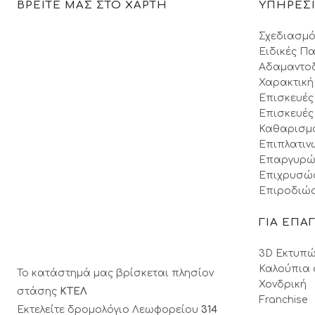
ΒΡΕΙΤΕ ΜΑΣ ΣΤΟ ΧΑΡΤΗ
ΥΠΗΡΕΣ
Σχεδιασμό
Ειδικές Πα
Αδαμαντο
Χαρακτική
Επισκευές
Επισκευές
Καθαρισμ
Επιπλατιν
Επαργυρώ
Επιχρυσώ
Επιροδιώσ
ΓΙΑ ΕΠΑ
3D Εκτυπώ
Καλούπια 
Το κατάστημά μας βρίσκεται πλησίον
Χονδρική
στάσης
ΚΤΕΛ
Franchise
Εκτελείτε δρομολόγιο Λεωφορείου
314