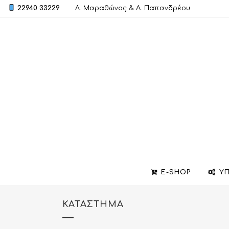
22940 33229
Λ. Μαραθώνος & A. Παπανδρέου
E-SHOP
ΥΠ
ΚΑΤΆΣΤΗΜΑ
ΒΕΡΕΣ
ΣΧΕΔΙΑΣΜΟΣ ΚΟΣΜΗΜΑΤΩΝ
ΒΑΠΤΙΣΤΙΚΟΙ ΣΤΑΥΡΟΙ
ΜΕΝΤΑΓΙΟΝ
ΕΠΙΣΚΕΥΕΣ